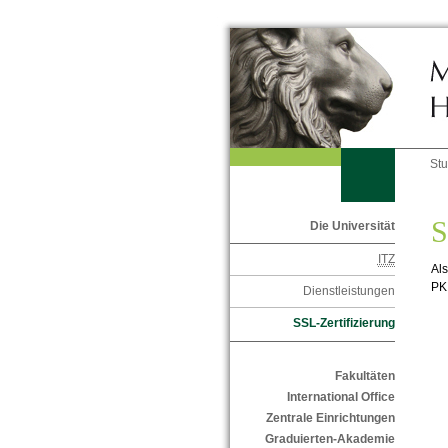
St
S
Die Universität
ITZ
Als
PKI
Dienstleistungen
SSL-Zertifizierung
Fakultäten
International Office
Zentrale Einrichtungen
Graduierten-Akademie