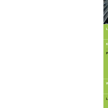
L
K
P
W
L