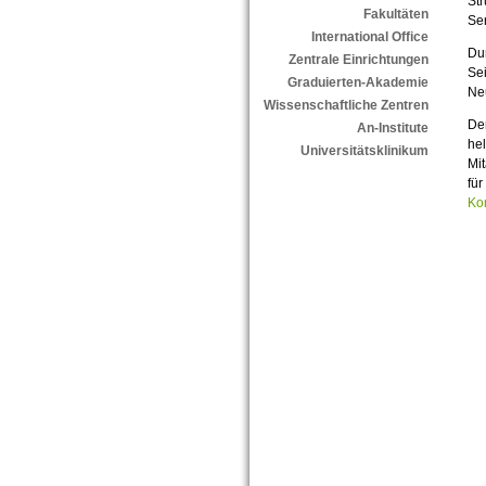
St
Fakultäten
Se
International Office
Dur
Zentrale Einrichtungen
Se
Graduierten-Akademie
Ne
Wissenschaftliche Zentren
Der
An-Institute
hel
Universitätsklinikum
Mit
für
Ko