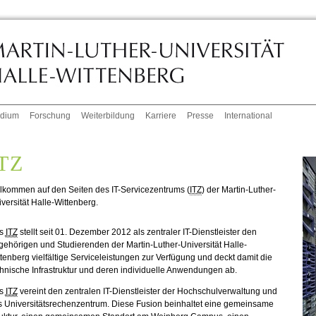
udium
Forschung
Weiterbildung
Karriere
Presse
International
TZ
lkommen auf den Seiten des IT-Servicezentrums (
ITZ
) der Martin-Luther-
versität Halle-Wittenberg.
s
ITZ
stellt seit 01. Dezember 2012 als zentraler IT-Dienstleister den
ehörigen und Studierenden der Martin-Luther-Universität Halle-
tenberg vielfältige Serviceleistungen zur Verfügung und deckt damit die
hnische Infrastruktur und deren individuelle Anwendungen ab.
s
ITZ
vereint den zentralen IT-Dienstleister der Hochschulverwaltung und
s Universitätsrechenzentrum. Diese Fusion beinhaltet eine gemeinsame