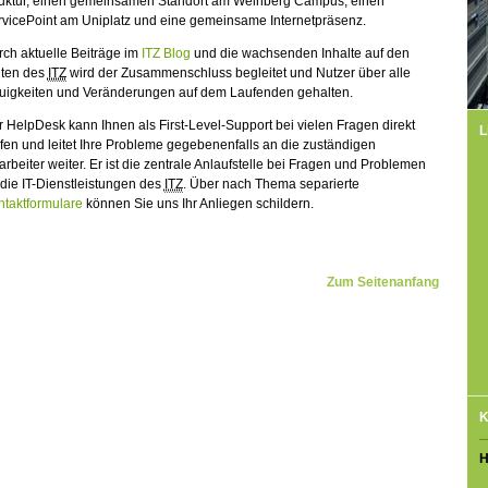
ruktur, einen gemeinsamen Standort am Weinberg Campus, einen
rvicePoint am Uniplatz und eine gemeinsame Internetpräsenz.
ch aktuelle Beiträge im
ITZ Blog
und die wachsenden Inhalte auf den
iten des
ITZ
wird der Zusammenschluss begleitet und Nutzer über alle
uigkeiten und Veränderungen auf dem Laufenden gehalten.
 HelpDesk kann Ihnen als First-Level-Support bei vielen Fragen direkt
L
fen und leitet Ihre Probleme gegebenenfalls an die zuständigen
arbeiter weiter. Er ist die zentrale Anlaufstelle bei Fragen und Problemen
 die IT-Dienstleistungen des
ITZ
. Über nach Thema separierte
ntaktformulare
können Sie uns Ihr Anliegen schildern.
Zum Seitenanfang
K
H