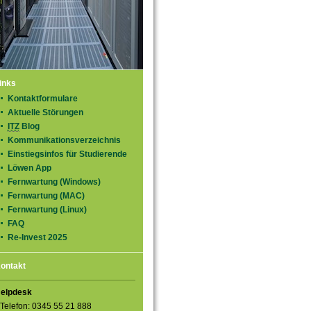
inks
Kontaktformulare
Aktuelle Störungen
ITZ
Blog
Kommunikationsverzeichnis
Einstiegsinfos für Studierende
Löwen App
Fernwartung (Windows)
Fernwartung (MAC)
Fernwartung (Linux)
FAQ
Re-Invest 2025
ontakt
elpdesk
Telefon: 0345 55 21 888