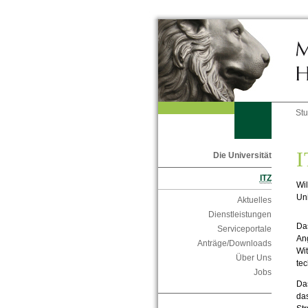
St
I
Die Universität
ITZ
Wil
Uni
Aktuelles
Dienstleistungen
Da
Serviceportale
Ang
Anträge/Downloads
Wit
Über Uns
tec
Jobs
Da
da