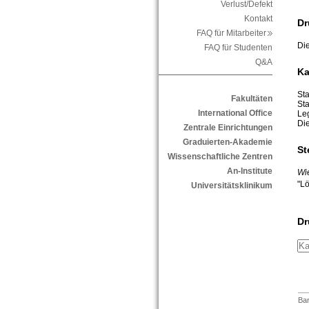
Verlust/Defekt
Kontakt
Dr
FAQ für Mitarbeiter
Die
FAQ für Studenten
Q&A
Ka
Sta
Fakultäten
St
International Office
Le
Die
Zentrale Einrichtungen
Graduierten-Akademie
St
Wissenschaftliche Zentren
An-Institute
Wi
"L
Universitätsklinikum
Dr
Bar