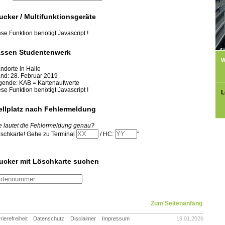
ucker / Multifunktionsgeräte
se Funktion benötigt Javascript !
ssen Studentenwerk
W
ndorte in Halle
and: 28. Februar 2019
gende: KAB = Kartenaufwerte
se Funktion benötigt Javascript !
L
ellplatz nach Fehlermeldung
e lautet die Fehlermeldung genau?
öschkarte! Gehe zu Terminal
/ HC:
"
ucker mit Löschkarte suchen
Zum Seitenanfang
rierefreiheit
Datenschutz
Disclaimer
Impressum
19.01.2026