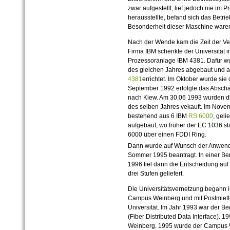
zwar aufgestellt, lief jedoch nie im 
herausstellte, befand sich das Betri
Besonderheit dieser Maschine waren 
Nach der Wende kam die Zeit der Ve
Firma IBM schenkte der Universität 
Prozessoranlage IBM 4381. Dafür 
des gleichen Jahres abgebaut und an
4381
errichtet. Im Oktober wurde si
September 1992 erfolgte das Abscha
nach Kiew. Am 30.06 1993 wurden d
des selben Jahres vekauft. Im Nove
bestehend aus 6 IBM
RS 6000
, geli
aufgebaut, wo früher der EC 1036 s
6000 über einen FDDI Ring.
Dann wurde auf Wunsch der Anwende
Sommer 1995 beantragt. In einer Be
1996 fiel dann die Entscheidung auf
drei Stufen geliefert.
Die Universitätsvernetzung begann 
Campus Weinberg und mit Postmietl
Universität. Im Jahr 1993 war der B
(Fiber Distributed Data Interface)
Weinberg. 1995 wurde der Campus 