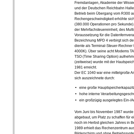
Fremdanlagen, Akademie der Wissen
und der Deutschen Reichbahn Halle,
Betrieb beim Übergang vom R300 au
Rechengeschwindigkeit erhöhte si
(380.000 Operationen pro Sekunde). G
der Mehrfachsteuereinheit, des Mult
Voraussetzung für die Datenfernvera
Bezeichnung MPD 4 verbirgt sich de
diente als Terminal-Steuer-Rechner f
4000K). Über seine acht Modems TAM
TSO (Time Sharing Option) aufnehme
(zeitweise) wurde mit der Hautspeic
1981 erreicht.
Der EC 1040 war eine mittelgroße An
sich auszeichnete durch:
eine große Hauptspeicherkapazit
hohe interne Verarbeitungsgesch
ein großzügig ausgelegtes Ein-/
Vom Juni bis November 1987 wurde t
abgebaut, um Platz zu schaffen für
noch im Herbst gleichen Jahres in
1989 erhielt das Rechenzentrum aus
Bilderschirm und ohne Betriebssyst