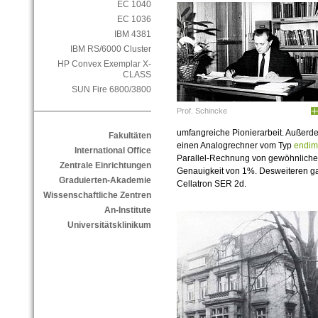
EC 1040
EC 1036
IBM 4381
IBM RS/6000 Cluster
HP Convex Exemplar X-
CLASS
SUN Fire 6800/3800
Prof. Schincke
umfangreiche Pionierarbeit. Außerd
Fakultäten
einen Analogrechner vom Typ
endim
International Office
Parallel-Rechnung von gewöhnlichen 
Zentrale Einrichtungen
Genauigkeit von 1%. Desweiteren ga
Graduierten-Akademie
Cellatron SER 2d.
Wissenschaftliche Zentren
An-Institute
Universitätsklinikum