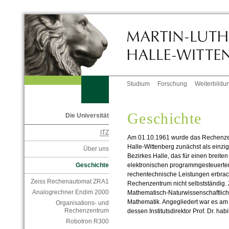
Studium
Forschung
Weiterbildu
Geschichte
Die Universität
ITZ
Am 01.10.1961 wurde das Rechenzent
Halle-Wittenberg zunächst als einz
Über uns
Bezirkes Halle, das für einen breiten
elektronischen programmgesteuert
Geschichte
rechentechnische Leistungen erbrac
Zeiss Rechenautomat ZRA1
Rechenzentrum nicht selbstständig. 
Analogrechner Endim 2000
Mathematisch-Naturwissenschaftliche
Mathematik. Angegliedert war es am 
Organisations- und
Rechenzentrum
dessen Institutsdirektor Prof. Dr. hab
Robotron R300