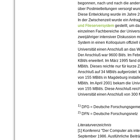
begonnen, nach und nach die anderen
über Postmietleitungen versorgt wur
Diese Entwicklung wurde im Jahre 2
In der Zwischenzeit wurde ein Antra
und Fileserversystem
gestellt, um 
einzelnen Fachbereiche der Universi
zweijähriger intensiver Diskussion
System in einen Kolloquium offiziell
Universität einen Anschluß an das 
Der Anschluß war 9600 Bit/s. Im Feb
KBit/s erweitert. Im März 1995 fand 
MBit/s. Dieses reichte nur für kurze 
Anschluß auf 34 MBit/s aufgerüstet
von 155 MBit/s in Magdeburg installi
MBit/s. Im April 2001 bekam die Uni
von 155 MBit/s. Diese Anschluß reich
Universität einen Anschluß von 300 
1)
DFG = Deutsche Forschungsgeme
2)
DFN = Deutsche Forschungsnetz
Literaturverzeichnis
[1] Konferenz "Der Computer als intel
September 1986. Ausführliche Beitr