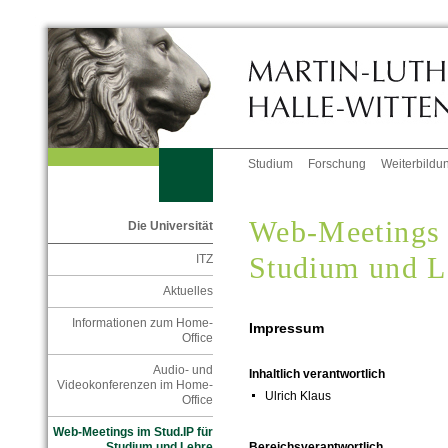
Studium
Forschung
Weiterbildu
Web-Meetings 
Die Universität
Studium und L
ITZ
Aktuelles
Informationen zum Home-
Impressum
Office
Audio- und
Inhaltlich verantwortlich
Videokonferenzen im Home-
Ulrich Klaus
Office
Web-Meetings im Stud.IP für
Studium und Lehre
Bereichsverantwortlich