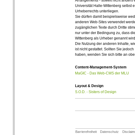
Arrangements - soweit nicht anders er
Universität Halle-Wittenberg selbst 
Urheberrechts unterliegen.
Sie dürfen damit beispielsweise wed
anderen Web-Sites verwendet werde
zugänglichen Texte durch Dritte sti
nur unter der Bedingung zu, dass die
Wittenberg als Urheber genannt wird
Die Nutzung der anderen Inhalte, wie
ist nicht gestattet. Sollten Sie jedo
haben, wenden Sie sich bitte an ob
Content-Management-System
MaGIC - Das Web-CMS der MLU
Layout & Design
S.O.D. - Sisters of Design
Barrierefreiheit
Datenschutz
Disclaim