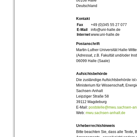
06108 Halle
Deutschland
Kontakt
Fax
+49 (0)345 55 27 077
E-Mail
info@uni-halle.de
Internet
www.uni-halle.de
Postanschrift
Martin-Luther-Universität Halle-Witt
(Adressat, z.B. Fakultät und/oder Inst
06099 Halle (Saale)
Aufsichtsbehörde
Die zuständige Aufsichtsbehörde ist
Ministerium für Wissenschaft, Ener
Sachsen-Anhalt
Leipziger Straße 58
39112 Magdeburg
E-Mail:
poststelle@mwu.sachsen-anh
Web:
mwu.sachsen-anhalt.de
Urheberrechtshinweis
Bitte beachten Sie, dass alle Texte, 